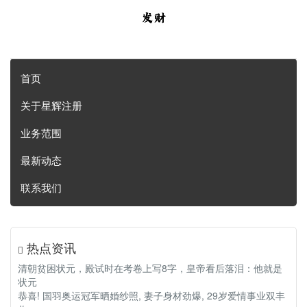
首页
关于星辉注册
业务范围
最新动态
联系我们
热点资讯
清朝贫困状元，殿试时在考卷上写8字，皇帝看后落泪：他就是
状元
恭喜! 国羽奥运冠军晒婚纱照, 妻子身材劲爆, 29岁爱情事业双丰