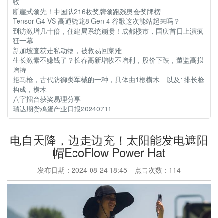
收
断崖式领先！中国队216枚奖牌领跑残奥会奖牌榜
Tensor G4 VS 高通骁龙8 Gen 4 谷歌这次能站起来吗？
到访激增几十倍，住建局系统崩溃！成都楼市，国庆首日上演疯
狂一幕
新加坡查获走私动物，被救易回家难
生长激素不赚钱了？长春高新增收不增利，股价下跌，董监高拟
增持
拒马枪，古代防御类军械的一种，具体由1根横木，以及1排长枪
构成，横木
八字擂台获奖易理分享
瑞达期货鸡蛋产业日报20240711
电自天降，边走边充！太阳能发电遮阳
帽EcoFlow Power Hat
发布日期：2024-08-24 18:45 点击次数：114