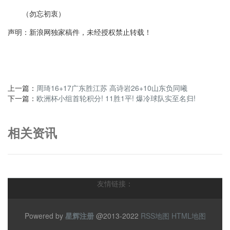
（勿忘初衷）
声明：新浪网独家稿件，未经授权禁止转载！
上一篇：
周琦16+17广东胜江苏 高诗岩26+10山东负同曦
下一篇：
欧洲杯小组首轮积分! 11胜1平! 爆冷球队实至名归!
相关资讯
友情链接：
Powered by
星辉注册
@2013-2022
RSS地图
HTML地图