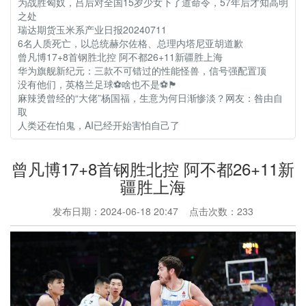
为战胜匈奴，吕后对全国15岁少女下了道命令，57年后才知高明
之处
瑞达期货玉米系产业日报20240711
6名人质死亡，以总统赫尔佐格、总理内塔尼亚胡道歉
曾凡博17+8首钢胜北控 阿不都26+11新疆胜上海
华为旗舰新纪元：三款不可错过的性能怪兽，信号强配置顶
没有他们，英格兰足球⚽️啥也不是⚽🏴󠁧󠁢󠁥󠁮󠁧󠁿
麻辣烫曾经的“大佬”杨国福，生意为何日渐惨淡？网友：咎由自
取
人类还在怕鬼，AI已经开始害怕自己了
曾凡博17+8首钢胜北控 阿不都26+11新
疆胜上海
发布日期：2024-06-18 20:47 点击次数：233