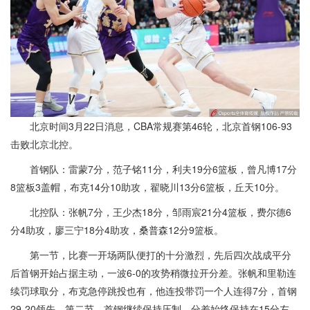
北京时间3月22日消息，CBA常规赛第46轮，北京首钢106-93
击败北京北控。
首钢队：雷蒙7分，范子铭11分，利夫19分6篮板，曾凡博17分
8篮板3盖帽，布克14分10助攻，翟晓川13分6篮板，丘天10分。
北控队：张帆7分，王少杰18分，邹雨宸21分4篮板，费尔德6
分4助攻，廖三宁18分4助攻，桑普森12分9篮板。
第一节，比赛一开场两队便打的十分激烈，先后四次战成平分
后首钢开始占据主动，一波6-0的攻势稍微拉开分差。张帆和里勒连
续罚球取分，布克急停跳投也有，他连投带罚一个人连得7分，首钢
29-20领先。第二节，首钢继续保持压制，分差始终保持在15分左