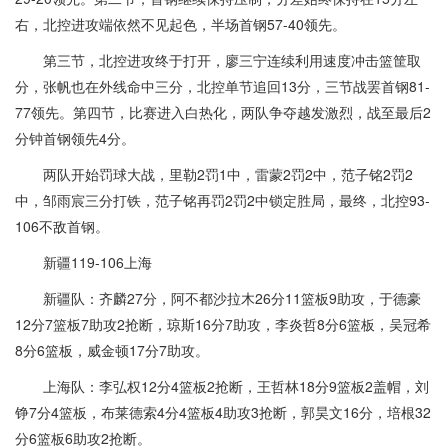
右，北控进攻端依然不见起色，半场首钢57-40领先。
第三节，北控进攻终于打开，廖三宁连续利用速度冲击篮筐取
分，张帆也在外线命中三分，北控单节追回13分，三节战罢首钢81-
77领先。第四节，比赛进入白热化，两队争夺越发激烈，战至最后2
分钟首钢领先4分。
两队开始罚球大战，里勒2罚1中，雷蒙2罚2中，范子铭2罚2
中，邹雨宸三分打铁，范子铭再罚2罚2中锁定胜局，最终，北控93-
106不敌首钢。
新疆119-106上海
新疆队：齐麟27分，阿不都沙拉木26分11篮板9助攻，于德豪
12分7篮板7助攻2抢断，琼斯16分7助攻，李炎哲8分6篮板，吴冠希
8分6篮板，威金顿17分7助攻。
上海队：李弘权12分4篮板2抢断，王哲林18分9篮板2盖帽，刘
铮7分4篮板，布莱德索4分4篮板4助攻3抢断，郭昊文16分，培根32
分6篮板6助攻2抢断。