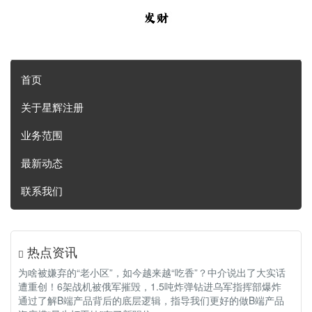
首页
关于星辉注册
业务范围
最新动态
联系我们
热点资讯
为啥被嫌弃的“老小区”，如今越来越“吃香”？中介说出了大实话
遭重创！6架战机被俄军摧毁，1.5吨炸弹钻进乌军指挥部爆炸
通过了解B端产品背后的底层逻辑，指导我们更好的做B端产品