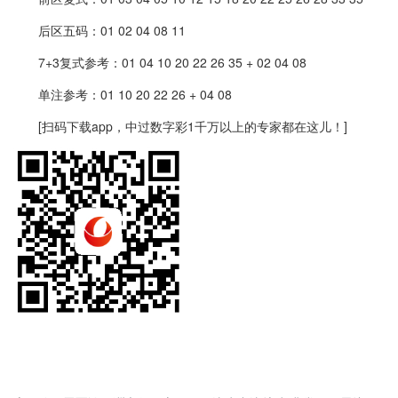
后区五码：01 02 04 08 11
7+3复式参考：01 04 10 20 22 26 35 + 02 04 08
单注参考：01 10 20 22 26 + 04 08
[扫码下载app，中过数字彩1千万以上的专家都在这儿！]