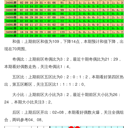
和值：上期前区和值为109，下降14点，本期预计和值下降，出
现在70周围。
奇偶比：上期前区奇偶比为3：2，最近十期奇偶比为21：29，
本期看好偶数走热，关注奇偶比1：4。
五区比：上期前区五区比为0：2：0：1：2，本期看好第四区热
出，第五区断区，关注五区比1：1：1：2：0。
大小比：上期前区大小比为3：2，最近十期前区大小比为26：
24 ，本期大小比关注3：2。
后区：上期后区开出：02+08，本期看好偶数火爆，关注全偶组
合，两码参考04、08。