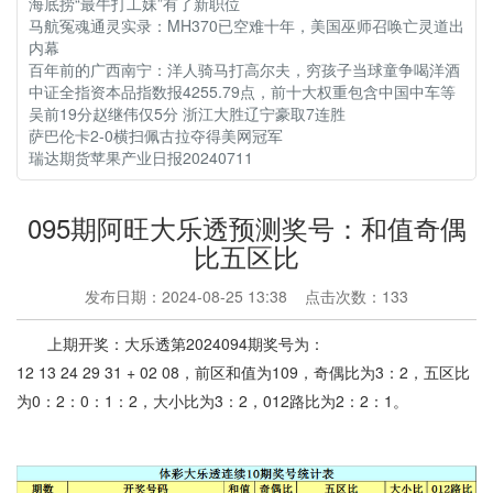
海底捞“最牛打工妹”有了新职位
马航冤魂通灵实录：MH370已空难十年，美国巫师召唤亡灵道出
内幕
百年前的广西南宁：洋人骑马打高尔夫，穷孩子当球童争喝洋酒
中证全指资本品指数报4255.79点，前十大权重包含中国中车等
吴前19分赵继伟仅5分 浙江大胜辽宁豪取7连胜
萨巴伦卡2-0横扫佩古拉夺得美网冠军
瑞达期货苹果产业日报20240711
095期阿旺大乐透预测奖号：和值奇偶
比五区比
发布日期：2024-08-25 13:38 点击次数：133
上期开奖：大乐透第2024094期奖号为：
12 13 24 29 31 + 02 08，前区和值为109，奇偶比为3：2，五区比
为0：2：0：1：2，大小比为3：2，012路比为2：2：1。