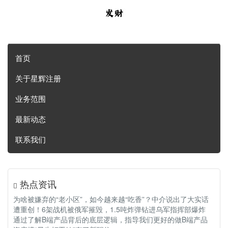
首页
关于星辉注册
业务范围
最新动态
联系我们
热点资讯
为啥被嫌弃的“老小区”，如今越来越“吃香”？中介说出了大实话
遭重创！6架战机被俄军摧毁，1.5吨炸弹钻进乌军指挥部爆炸
通过了解B端产品背后的底层逻辑，指导我们更好的做B端产品