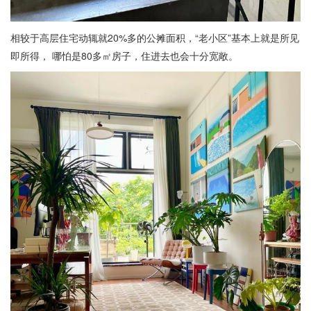
相较于高层住宅动辄就20%多的公摊面积，“老小区”基本上就是所见
即所得， 哪怕是80多㎡房子，住进去也会十分宽敞。