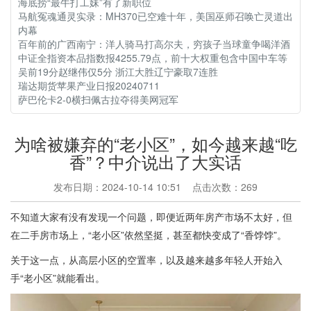
海底捞“最牛打工妹”有了新职位
马航冤魂通灵实录：MH370已空难十年，美国巫师召唤亡灵道出
内幕
百年前的广西南宁：洋人骑马打高尔夫，穷孩子当球童争喝洋酒
中证全指资本品指数报4255.79点，前十大权重包含中国中车等
吴前19分赵继伟仅5分 浙江大胜辽宁豪取7连胜
瑞达期货苹果产业日报20240711
萨巴伦卡2-0横扫佩古拉夺得美网冠军
为啥被嫌弃的“老小区”，如今越来越“吃
香”？中介说出了大实话
发布日期：2024-10-14 10:51 点击次数：269
不知道大家有没有发现一个问题，即便近两年房产市场不太好，但
在二手房市场上，“老小区”依然坚挺，甚至都快变成了“香饽饽”。
关于这一点，从高层小区的空置率，以及越来越多年轻人开始入
手“老小区”就能看出。