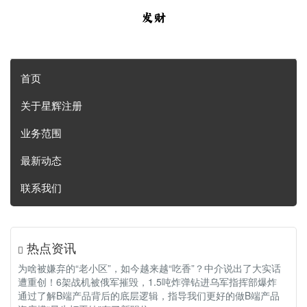
首页
关于星辉注册
业务范围
最新动态
联系我们
热点资讯
为啥被嫌弃的“老小区”，如今越来越“吃香”？中介说出了大实话
遭重创！6架战机被俄军摧毁，1.5吨炸弹钻进乌军指挥部爆炸
通过了解B端产品背后的底层逻辑，指导我们更好的做B端产品