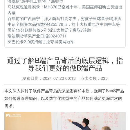
海底捞“最牛打工妹”有了新职位
马航冤魂通灵实录：MH370已空难十年，美国巫师召唤亡灵道出
内幕
百年前的广西南宁：洋人骑马打高尔夫，穷孩子当球童争喝洋酒
中证全指资本品指数报4255.79点，前十大权重包含中国中车等
吴前19分赵继伟仅5分 浙江大胜辽宁豪取7连胜
瑞达期货苹果产业日报20240711
萨巴伦卡2-0横扫佩古拉夺得美网冠军
通过了解B端产品背后的底层逻辑，指
导我们更好的做B端产品
发布日期：2024-07-22 00:13 点击次数：235
本文深入探讨了软件产品背后的深层逻辑和本质，强调了SaaS产品
如何传递管理知识，以及数字化转型中的产品如何满足更深层次的
需求。