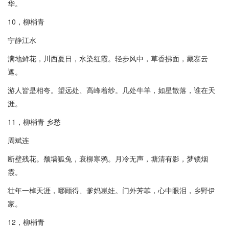
华。
10，柳梢青
宁静江水
满地鲜花，川西夏日，水染红霞。轻步风中，草香拂面，藏寨云
遮。
游人皆是相夸。望远处、高峰着纱。几处牛羊，如星散落，谁在天
涯。
11，柳梢青 乡愁
周斌连
断壁残花。颓墙狐兔，衰柳寒鸦。月冷无声，塘清有影，梦锁烟
霞。
壮年一棹天涯，哪顾得、爹妈崽娃。门外芳菲，心中眼泪，乡野伊
家。
12，柳梢青