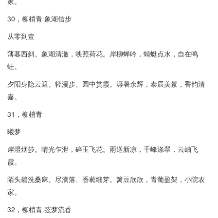
家。
30，柳梢青 象湖信步
从零到壹
薄暮西斜。象湖清澈，映照荷花。岸柳蝉吟，蜻蜓点水，自在鸣
蛙。
夕阳身隐云遮。轻漫步、园中赏霞。溽暑余辉，泰辰美景，香韵清
嘉。
31，柳梢青
曦梦
岸湿烟莎。晴光乍泄，碎玉飞花。雨送新凉，千峰涤翠，云岫飞
霞。
陌头碧洗桑麻。尽滴落、香蕤细芽。篱豆欣欣，青葡盈架，小院农
家。
32，柳梢青.弦梦流香