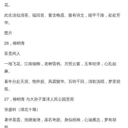
花。
此生淡似清茶。猛回首、窗含晚霞。腹有诗文，能平千路，处处芳
华。
图片
26，柳梢青
富贵闲人
一地飞花。江南烟柳，老树昏鸦。月照云窗，玉筝轻弹，心乱如
麻。
暮年分赴天涯。憔悴损、风霜鬓华。百转千回，清歌浅唱，梦里胡
笳。
27，柳梢青 与大孙子显泽人民公园赏荷
张盛科（湖北十堰）
暑伴晨霞。池塘潋滟，菡萏奇葩。身似梧桐，心涵雁志，梦有胡
笳。