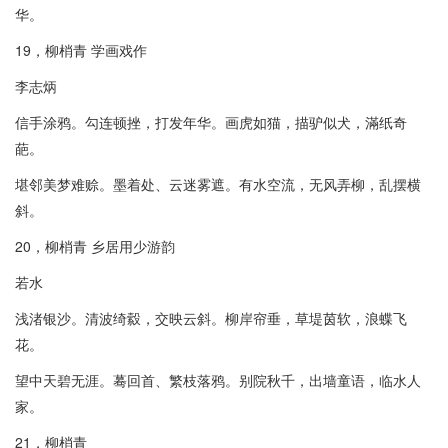
华。
19，柳梢青 学画戏作
李志炳
信手涂鸦。勾连顿挫，打发年华。画虎如猫，描驴似犬，滿纸奇
葩。
堪邻美梦难赊。墨着处、云迷雾遮。有水空流，无风弄柳，乱摆横
斜。
20，柳梢青 乡居用少游韵
若水
浅渚银沙。清波绮縠，交映云斜。柳岸帘垂，草堤茵软，浪蝶飞
花。
望中天碧无涯。蓦回首、繁枝落鸦。别院秋千，出墙童语，临水人
家。
21，柳梢青