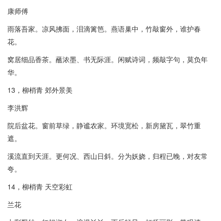
康师傅
雨落吾家。凉风拂面，泪滴篱笆。燕语巢中，竹敲窗外，谁护春
花。
窝居细品香茶。蘸浓墨、书无际涯。闲赋诗词，频敲字句，莫负年
华。
13，柳梢青 郊外景美
李洪辉
院后盆花。窗前草绿，静谧农家。环境宽松，新房黛瓦，翠竹重
遮。
溪流直到天涯。更何况、西山日斜。分为妖娆，归程已晚，对友常
夸。
14，柳梢青 天空彩虹
兰花