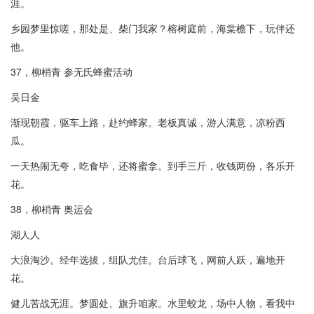
涯。
乡园梦里惊嗟，那处是、柴门我家？榕树庭前，海棠檐下，玩伴还
他。
37，柳梢青 参无氏蜂蜜活动
吴日金
渐现朝霞，驱车上路，赴约蜂家。老板真诚，游人满意，凉粉西
瓜。
一天热闹无夸，吃食毕，还将蜜拿。到手三斤，收钱两份，各乐开
花。
38，柳梢青 奥运会
湖人人
大浪淘沙。经年选拔，组队尤佳。台后球飞，网前人跃，遍地开
花。
健儿苦战无涯。梦圆处、旗升咱家。水里蛟龙，场中人物，看我中