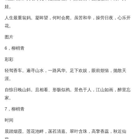
娃。
人生最重翁妈。凝眸望，何时会爬。虽苦和辛，操劳日夜，心乐开
花。
图片
6，柳梢青
彩彩
轻驾香车。遍寻山水，一路风华。足下欢娱，眼前烦恼，抛散天
涯。
自惊日晚山斜。且相看、形骸似鸦。景色于人，江山如画，醉里忘
家。
7，柳梢青
时间
晨踏烟霞。莲花池畔，菡萏清嘉。翠叶含珠，高擎香蕊，秋近仙