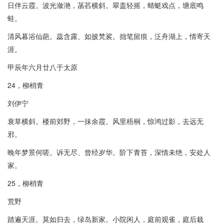
日伴云霞。波光潋滟，菡萏横斜。翠盖轻摇，蜻蜓戏点，塘底鸣
蛙。
清风暮浴仙葩。蕊含露、如披梵裟。拙笔留痕，泛舟湖上，情寄天
涯。
甲辰年六月廿八于太原
24，柳梢青
刘伊宁
衰草横斜。楼前郊野，一抹余霞。风里梧桐，惊鸿过影，去远无
邪。
晚年梦景何嗟。诉无尽、曾经岁华。阶下青苔，深情未绝，安处人
家。
25，柳梢青
荒野
踏遍天涯。莫如归去，绿岛新家。小院闲人，庭前观雀，庭后栽