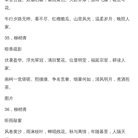
花。
牛行夕路无哗。看不尽、红榴脆瓜。山里风光，温柔岁月，晚照人
家。
35，柳梢青
暗香疏影
伏暑盈华。浮光翠冠，满目繁花。位显明堂，福延宗室，耕读人
家。
南柯一觉堪嗟。熙攘攘、争名竞奢。细量何如，清风明月，煮酒煎
茶。
图片
36，柳梢青
听雨敲窗
风卷黄沙，雨淋枝叶，蝉唱残花。秋与离情，年随暮景，人隔天