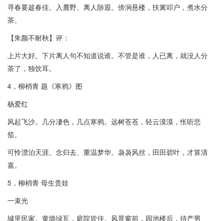
寻春要趁春佳。入麓野、离人陟遐。傍涧悬楼，扶篱叩户，煮水分
茶。
【朱颜不耐秋】评：
上片大好。下片离人句不知道说谁。不管是谁，人已离，就没人分
茶了，独饮耳。
4，柳梢青 题《寒鸦》图
杨爱红
风起飞沙。几分凄色，几点寒鸦。远树苍苍，轻云漠漠，怅听悲
笳。
可怜漂泊天涯。念归去、重温梦华。袅袅风丝，田田碧叶，才算清
嘉。
5，柳梢青 母生贵娃
一束光
城里民家。黄墙绿瓦，庭院皆佳。风景窗前，园池楼后，待产男