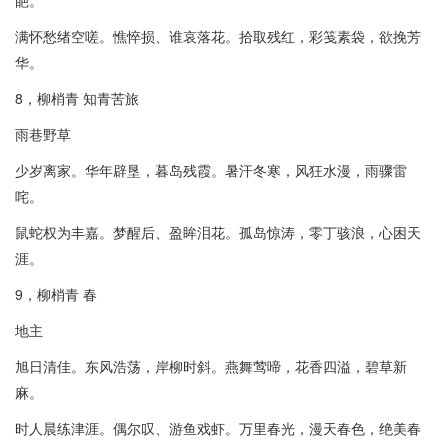
葩。
满怀愁绪空嗟。憔悴损、谁哀落花。拾取残红，彩笺素袋，欲挽芳
华。
8，柳梢青 知青苦旅
雨巷野草
少岁离家。华年辟垦，暮岛残霞。暑汗冬寒，风狂水漫，雨骤雷
咤。
鼠蛇权为丰嘉。梦醒后、盈眸泪花。孤岛惊涛，零丁骇浪，心困天
涯。
9，柳梢青 春
地主
旭日清佳。东风浩荡，岸柳时斜。燕舞莺啼，花香四溢，碧草新
麻。
时人晨练津涯。偶尔叹、游鱼戏虾。万里春光，漫天春色，绝美春