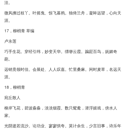
洼。
微风拂过枝丫。叶摇曳、惊飞暮鸦。独倚兰舟，凝眸远望，心向天
涯。
17，柳梢青 草编
卢永莲
巧手生花。穿经引纬，妙变天华。缥缈云霞。蹁跹百鸟，妩媚奇
葩。
远销竟领时佳。会展处、人人叹嘉。忙里桑麻。闲时麦草，名远天
涯。
18，柳梢青
宛丘散人
柳岸飞花，碧波淼淼，淡淡烟霞。数只鸳鸯，潜浮嬉戏，傍水人
家。
光阴逝若流沙。论功业、寥寥惧夸。莫计余生，少言旧事，诗乐年