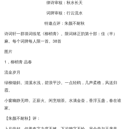
律诗审核：秋水长天
词牌审核：行云流水
特邀点评：朱颜不耐秋
诗词轩一群填词练笔《柳梢青》。限词林正韵第十部：佳（半）
麻。每个词牌每人限一首。38首
图片
1，柳梢青 品春
流金岁月
绿柳烟斜。清溪水浅，碧浪平沙。一点轻鸥，几声柔橹，风送归
霞。
小窗幽静无哗。正薪火、闲烹细茶。水满金壶，香浮玉盏，春在谁
家。
【朱颜不耐秋】评：
上片尚好，但着春字力度不够。下片哗字不恰，另金壶与玉盏意