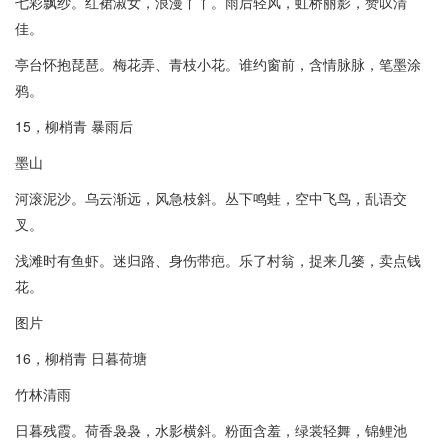
七彩飘纱。红裙淑女，浪漫丫丫。雨后轻风，虹桥丽影，赞叹清
佳。
亭台怀抱琵琶。梅花弄、青枝小花。谁约窗前，含情脉脉，笔墨涂
鸦。
15，柳梢青 暴雨后
墨山
河滚泥沙。乌云渐远，风急枝斜。丛下鸣蛙，空中飞鸟，乱语交
叉。
浅滩时有鱼虾。迷归路、身伤带疤。乐了村翁，捉来几篓，卖点钱
花。
图片
16，柳梢青 日暮荷塘
竹林清雨
日暮残霞。荷香袅袅，水影横斜。粉面含羞，绿裳轻舞，锦鲤池