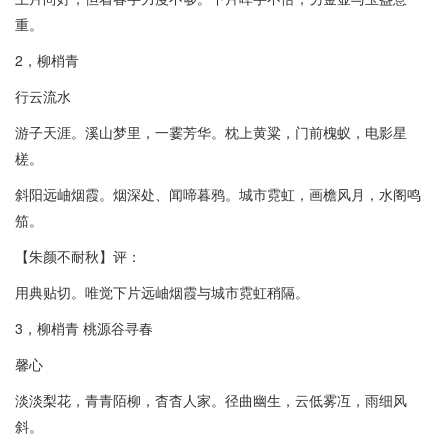
重。
2，柳梢青
行云流水
游子天涯。溪山梦里，一霎芳华。枕上黄粱，门前槐蚁，电影星
槎。
斜阳远岫烟霞。烟深处、闻啼暮鸦。城市霓虹，画檐风月，水阁鸣
笳。
【朱颜不耐秋】评：
用典贴切。唯觉下片远岫烟霞与城市霓虹稍隔。
3，柳梢青 桃源谷寻春
馨心
淡淡梨花，青青陌柳，杳杳人家。径曲幽生，云低雾冱，雨细风
斜。