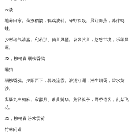
云淡
地养田家。荷撩稻韵，鸭戏波斜。绿野欢娱。晨迎舞燕，暮伴鸣
蛙。
乡村瑞气清嘉。宛若那、仙音凤琶。袅袅弦音，悠悠世境，乐颂昌
遐。
22，柳梢青 弱柳昏鸦
睡猫
弱柳昏鸦。夕阳西下，暮晚流霞。浪涌汀洲，潮生烟霭，碧水黄
沙。
离肠九曲如麻。寂寥月、萧萧鬓华。荒径孤亭，野桥倦客，乱絮飞
花。
23，柳梢青 汾水赏荷
竹林问道