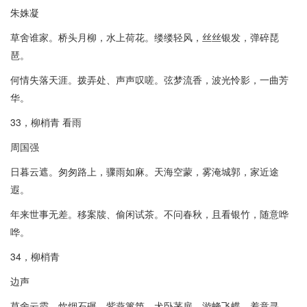
朱姝凝
草舍谁家。桥头月柳，水上荷花。缕缕轻风，丝丝银发，弹碎琵
琶。
何情失落天涯。拨弄处、声声叹嗟。弦梦流香，波光怜影，一曲芳
华。
33，柳梢青 看雨
周国强
日暮云遮。匆匆路上，骤雨如麻。天海空蒙，雾淹城郭，家近途
遐。
年来世事无差。移案牍、偷闲试茶。不问春秋，且看银竹，随意哗
哗。
34，柳梢青
边声
草舍云霞。炊烟石碾，紫燕篱笆。犬卧茅扉，游蜂飞蝶，着意寻