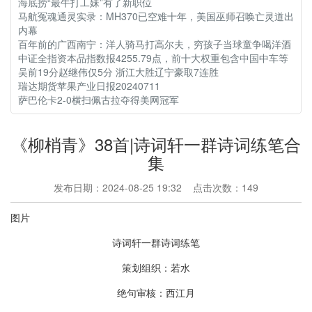
海底捞“最牛打工妹”有了新职位
马航冤魂通灵实录：MH370已空难十年，美国巫师召唤亡灵道出
内幕
百年前的广西南宁：洋人骑马打高尔夫，穷孩子当球童争喝洋酒
中证全指资本品指数报4255.79点，前十大权重包含中国中车等
吴前19分赵继伟仅5分 浙江大胜辽宁豪取7连胜
瑞达期货苹果产业日报20240711
萨巴伦卡2-0横扫佩古拉夺得美网冠军
《柳梢青》38首|诗词轩一群诗词练笔合
集
发布日期：2024-08-25 19:32 点击次数：149
图片
诗词轩一群诗词练笔
策划组织：若水
绝句审核：西江月