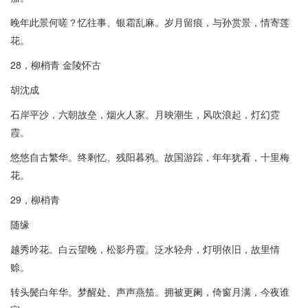
晚年此景何嗟？忆往事、银霜乱麻。岁月留痕，与孙赏景，情寄莲
花。
28，柳梢青 金陵怀古
胡沈成
石岸平沙，六朝故垒，烟火人家。月映潮生，风吹浪起，灯幻霓
霞。
悠悠自古繁华。终剩忆、残阳暮鸦。故国游踪，年年犹看，十里梅
花。
29，柳梢青
随缘
越秀吟花。白云望晚，松影丹霞。泛水轻舟，灯明依旧，故里情
赊。
转头鬓白年华。梦醒处、声声燕笳。拥被更阑，倚窗月满，今夜谁