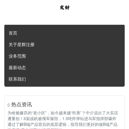
首页
关于星辉注册
业务范围
最新动态
联系我们
热点资讯
为啥被嫌弃的“老小区”，如今越来越“吃香”？中介说出了大实话
遭重创！6架战机被俄军摧毁，1.5吨炸弹钻进乌军指挥部爆炸
通过了解B端产品背后的底层逻辑，指导我们更好的做B端产品